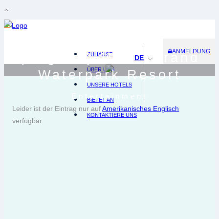
ANMELDUNG
(English) Maris Grand
ZUHAUSE
DE
ÜBER UNS
Waterpark Resort
UNSERE HOTELS
Entertainment
BIETET AN
Leider ist der Eintrag nur auf
Amerikanisches Englisch
KONTAKTIERE UNS
verfügbar.