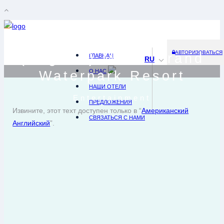
АВТОРИЗОВАТЬСЯ
(English) Maris Grand
ГЛАВНАЯ
RU
О НАС
Waterpark Resort
НАШИ ОТЕЛИ
Entertainment
ПРЕДЛОЖЕНИЯ
Извините, этот техт доступен только в “
Американский
СВЯЗАТЬСЯ С НАМИ
Английский
”.